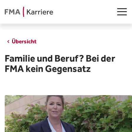
Übersicht
Stellenangebot
Familie und Beruf? Bei der
Junge Talente
FMA kein Gegensatz
Insights
FMA als Arbeitgeberin
Teams
Arbeiten in Liechtenstein