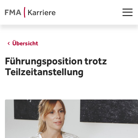
Übersicht
Stellenangebot
Führungsposition trotz
Junge Talente
Teilzeitanstellung
Insights
FMA als Arbeitgeberin
Teams
Arbeiten in Liechtenstein