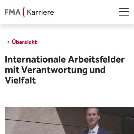
Übersicht
Stellenangebot
Internationale Arbeitsfelder
Junge Talente
mit Verantwortung und
Insights
Vielfalt
FMA als Arbeitgeberin
Teams
Arbeiten in Liechtenstein