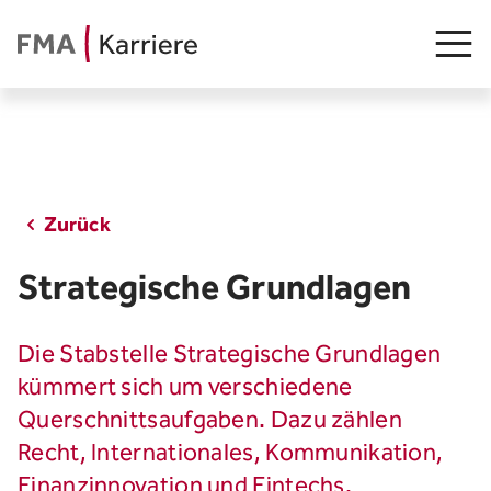
Stellenangebot
Zurück
Junge Talente
Strategische Grundlagen
Insights
FMA als Arbeitgeberin
Die Stabstelle Strategische Grundlagen
kümmert sich um verschiedene
Teams
Querschnittsaufgaben. Dazu zählen
Arbeiten in Liechtenstein
Recht, Internationales, Kommunikation,
Finanzinnovation und Fintechs.