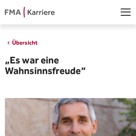
Übersicht
Stellenangebot
„Es war eine
Junge Talente
Wahnsinnsfreude“
Insights
FMA als Arbeitgeberin
Teams
Arbeiten in Liechtenstein