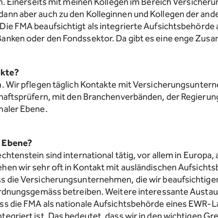
ich. Einerseits mit meinen Kollegen im Bereich Versicher
dann aber auch zu den Kolleginnen und Kollegen der and
Die FMA beaufsichtigt als integrierte Aufsichtsbehörde
Banken oder den Fondssektor. Da gibt es eine enge Zus
akte?
h. Wir pflegen täglich Kontakte mit Versicherungsunte
chaftsprüfern, mit den Branchenverbänden, der Regieru
naler Ebene.
r Ebene?
chtenstein sind international tätig, vor allem in Europa,
hen wir sehr oft in Kontakt mit ausländischen Aufsich
s die Versicherungsunternehmen, die wir beaufsichtigen
t ordnungsgemäss betreiben. Weitere interessante Aust
ass die FMA als nationale Aufsichtsbehörde eines EWR-L
tegriert ist. Das bedeutet, dass wir in den wichtigen G