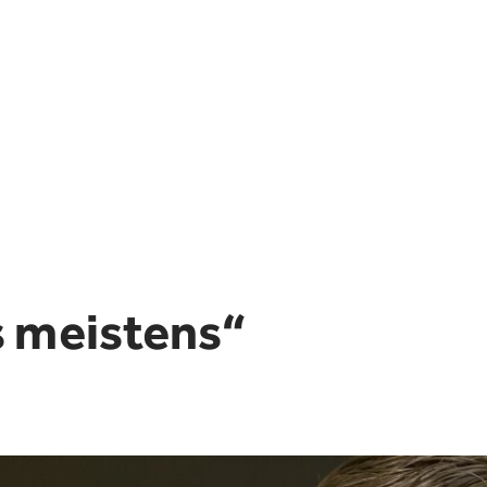
S
J
I
s meistens“
F
T
A