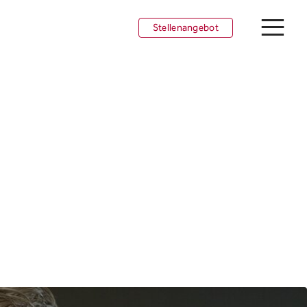
Stellenangebot
tellenangebot
unge Talente
nsights
MA als Arbeitgeberin
eams
rbeiten in Liechtenstein