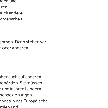
ungen und
eren
 auch andere
ammenarbeit.
rnehmen. Dann stehen wir
ng oder anderen
 aber auch auf anderen
tsbehörden. Sie müssen
 und in ihren Ländern
auschbeziehungen
andes in das Europäische
remien und