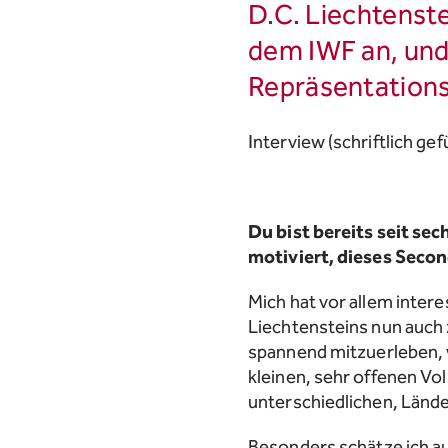
D.C. Liechtenste
dem IWF an, und
Repräsentation
Interview (schriftlich gef
Du bist bereits seit se
motiviert, dieses Sec
Mich hat vor allem intere
Liechtensteins nun auch z
spannend mitzuerleben, 
kleinen, sehr offenen Vol
unterschiedlichen, Lände
Besonders schätze ich a