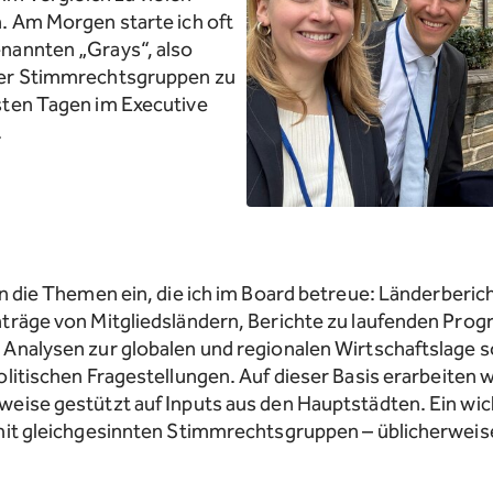
. Am Morgen starte ich oft
nannten „Grays“, also
rer Stimmrechtsgruppen zu
sten Tagen im Executive
.
n die Themen ein, die ich im Board betreue: Länderberich
nträge von Mitgliedsländern, Berichte zu laufenden Pr
 Analysen zur globalen und regionalen Wirtschaftslage 
litischen Fragestellungen. Auf dieser Basis erarbeiten w
eise gestützt auf Inputs aus den Hauptstädten. Ein wich
mit gleichgesinnten Stimmrechtsgruppen – üblicherweise