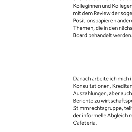
Kolleginnen und Kollegen
mit dem Review der soge
Positionspapieren ande
Themen, die in den näch
Board behandelt werden
Danach arbeite ich mich i
Konsultationen, Kredita
Auszahlungen, aber auch
Berichte zu wirtschaftspo
Stimmrechtsgruppe, teilw
der informelle Abgleich 
Cafeteria.