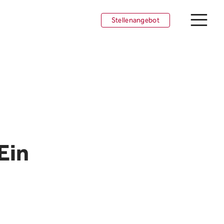
Stellenangebot
tellenangebot
unge Talente
nsights
Ein
MA als Arbeitgeberin
eams
rbeiten in Liechtenstein