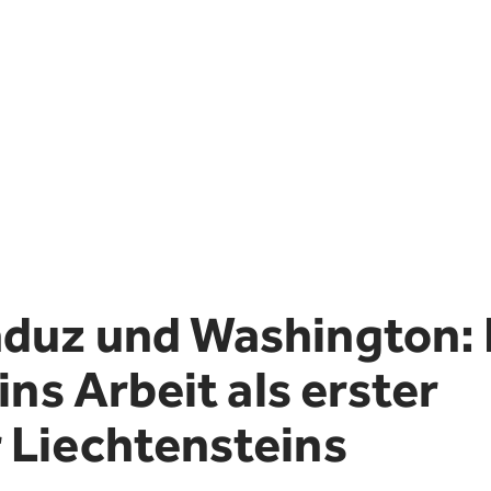
S
J
I
duz und Washington: 
F
ins Arbeit als erster
T
 Liechtensteins
A